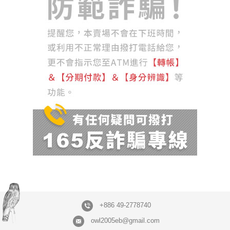
+886 49-2778740
owl2005eb@gmail.com