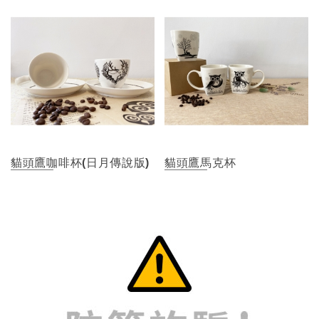
貓頭鷹咖啡杯(日月傳說版)
貓頭鷹馬克杯
1
2
3