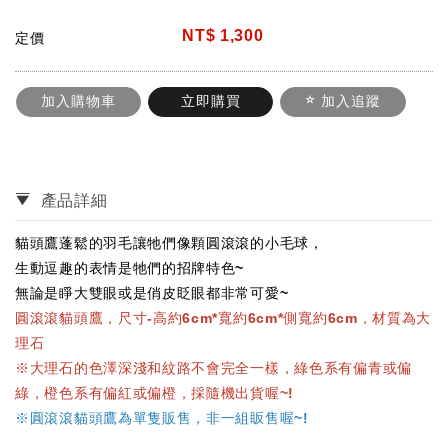
NT$
1,300
定價
加入購物車
立即購買
加入追蹤
產品詳細
貓頭鷹蓬鬆的羽毛讓牠們像顆圓滾滾的小毛球，
生動逗趣的表情是牠們的招牌特色~
無論是睜大雙眼或是俏皮眨眼都非常可愛~
圓滾滾貓頭鷹，尺寸-高約6cm*寬約6cm*側寬約6cm，材質為大
理石
※大理石的色澤深淺和紋路不會完全一樣，綠色系有偏青或偏
綠，橙色系有偏紅或偏橙，採隨機出貨喔~!
※圓滾滾貓頭鷹為單隻販售，非一組眅售喔~!